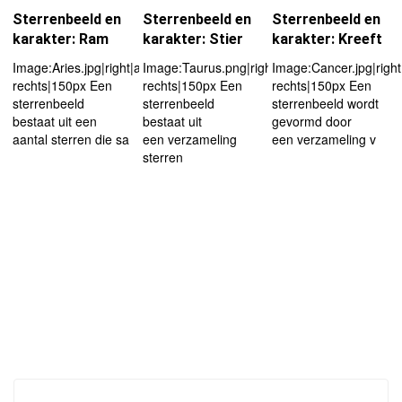
Sterrenbeeld en
Sterrenbeeld en
Sterrenbeeld en
karakter: Ram
karakter: Stier
karakter: Kreeft
Image:Aries.jpg|right|afbeelding
Image:Taurus.png|right|afbeelding
Image:Cancer.jpg|right
rechts|150px Een
rechts|150px Een
rechts|150px Een
sterrenbeeld
sterrenbeeld
sterrenbeeld wordt
bestaat uit een
bestaat uit
gevormd door
aantal sterren die sa
een verzameling
een verzameling v
sterren