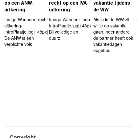
op een ANW-
recht op een IVA-
vakantie tijdens
uitkering
uitkering
de WW
Image:Wanneer_recht_op_een_ANW-
Image:Wanneer_heb_ik_recht_op_een_IVA_ui
Als je in de WW zit,
uitkering-
IntroPlaatje.jpg|148px|left
wil je op vakantie
IntroPlaatje.jpg|148px|left
Bij volledige en
gaan. nder andere
De ANW is een
duurz
de partner heeft ook
verplichte volk
vakantiedagen
opgebou
Copyright