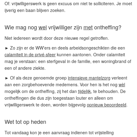
Of: vrijwilligerswerk is geen excuus om niet te solliciteren. Je moet
ijverig een baan blijven zoeken.
Wie mag nog
wel
vrijwilliger zijn
met
ontheffing?
Niet iedereen wordt door deze nieuwe regel getroffen.
► Zo zijn er de WW'ers en deels arbeidsongeschikten die een
calamiteit in de privé-sfeer
kunnen aantonen. Onder calamiteit
mag je verstaan: een sterfgeval in de familie, een woningbrand of
een of andere ziekte.
► Of als deze genoemde groep
intensieve mantelzorg
verleent
aan een zorgbehoevende medemens. Voor hen is het nog
wèl
mogelijk om de ontheffing, zij het dan
tijdelijk
, te behouden. De
ontheffingen die dus zijn toegestaan louter en alleen om
vrijwilligerswerk te doen, worden bijgevolg
opnieuw beoordeeld
.
Wet tot op heden
Tot vandaag kon je een aanvraag indienen tot vrijstelling