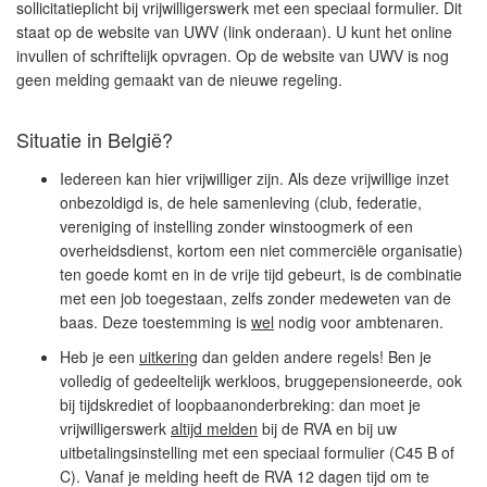
sollicitatieplicht bij vrijwilligerswerk met een speciaal formulier. Dit
staat op de website van UWV (link onderaan). U kunt het online
invullen of schriftelijk opvragen. Op de website van UWV is nog
geen melding gemaakt van de nieuwe regeling.
Situatie in België?
Iedereen kan hier vrijwilliger zijn. Als deze vrijwillige inzet
onbezoldigd is, de hele samenleving (club, federatie,
vereniging of instelling zonder winstoogmerk of een
overheidsdienst, kortom een niet commerciële organisatie)
ten goede komt en in de vrije tijd gebeurt, is de combinatie
met een job toegestaan, zelfs zonder medeweten van de
baas. Deze toestemming is
wel
nodig voor ambtenaren.
Heb je een
uitkering
dan gelden andere regels! Ben je
volledig of gedeeltelijk werkloos, bruggepensioneerde, ook
bij tijdskrediet of loopbaanonderbreking: dan moet je
vrijwilligerswerk
altijd melden
bij de RVA en bij uw
uitbetalingsinstelling met een speciaal formulier (C45 B of
C). Vanaf je melding heeft de RVA 12 dagen tijd om te