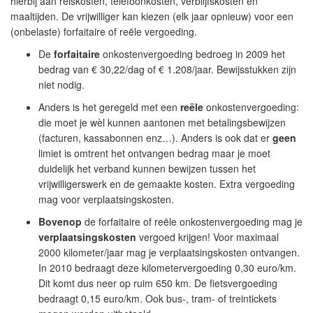
hierbij aan reiskosten, telefoonkosten, verblijfskosten en
maaltijden. De vrijwilliger kan kiezen (elk jaar opnieuw) voor een
(onbelaste)
forfaitaire
of
reële
vergoeding.
De
forfaitaire
onkostenvergoeding bedroeg in 2009 het
bedrag van € 30,22/dag of € 1.208/jaar. Bewijsstukken zijn
niet nodig.
Anders is het geregeld met een
reële
onkostenvergoeding:
die moet je wèl kunnen aantonen met betalingsbewijzen
(facturen, kassabonnen enz…). Anders is ook dat er
geen
limiet is omtrent het ontvangen bedrag maar je moet
duidelijk het verband kunnen bewijzen tussen het
vrijwilligerswerk en de gemaakte kosten. Extra vergoeding
mag voor verplaatsingskosten.
Bovenop
de forfaitaire of reële onkostenvergoeding mag je
verplaatsingskosten
vergoed krijgen! Voor maximaal
2000 kilometer/jaar mag je verplaatsingskosten ontvangen.
In 2010 bedraagt deze kilometervergoeding 0,30 euro/km.
Dit komt dus neer op ruim 650 km. De fietsvergoeding
bedraagt 0,15 euro/km. Ook bus-, tram- of treintickets