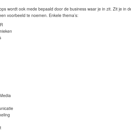
s wordt ook mede bepaald door de business waar je in zit. Zit je in d
een voorbeeld te noemen. Enkele thema’s:
PR
nieken
s
 Media
nicatie
keling
t