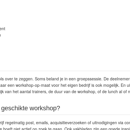
ent
n
vols over te zeggen. Soms beland je in een groepssessie. De deelneme
Maar een workshop-op-maat voor het eigen bedrijf is ook mogelijk. En u
jk van het aantal trainers, de duur van de workshop, of de lunch al of 
n geschikte workshop?
edrijf regelmatig post, emails, acquisitieverzoeken of uitnodigingen via 
e hoeft niet actief op zoek te gaan. Ook
vakbladen
zijn een goede inspi