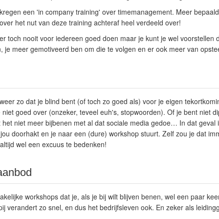
kregen een 'in company training' over timemanagement. Meer bepaald 
er het nut van deze training achteraf heel verdeeld over!
er toch nooit voor iedereen goed doen maar je kunt je wel voorstellen d
je meer gemotiveerd ben om die te volgen en er ook meer van opstee
weer zo dat je blind bent (of toch zo goed als) voor je
eigen tekortkom
e niet goed over (onzeker, teveel euh's, stopwoorden). Of je bent
niet d
nt het niet meer bijbenen met al dat
sociale media
gedoe… In dat geval i
ou doorhakt en je naar een (dure) workshop stuurt. Zelf zou je dat imm
s altijd wel een excuus te bedenken!
aanbod
kelijke workshops dat je, als je bij wilt blijven benen, wel een paar kee
j verandert zo snel, en dus het bedrijfsleven ook. En zeker als leidi