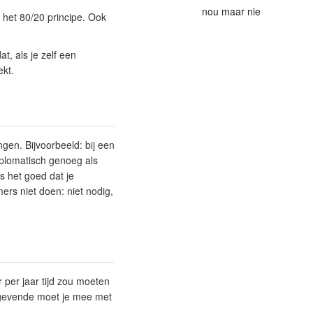
nou maar nie
het 80/20 principe. Ook
at, als je
zelf
een
kt.
ingen
. Bijvoorbeeld: bij een
iplomatisch
genoeg als
s het goed dat je
ers niet doen: niet nodig,
r per jaar tijd zou moeten
nggevende moet je mee met