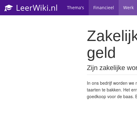
LeerWiki.nl
Thema's
Financieel
Werk
Zakeli
geld
Zijn zakelijke wo
In ons bedrijf worden we
taarten te bakken. Het er
goedkoop voor de baas. E