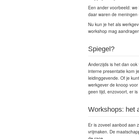
Een ander voorbeeld: we 
daar waren de meningen ov
Nu kun je het als werkgev
workshop mag aandragen, 
Spiegel?
Anderzijds is het dan ook 
interne presentatie kom j
leidinggevende
. Of je ku
werkgever de knoop voor j
geen tijd, enzovoort, er i
Workshops: het 
Er is zoveel aanbod aan za
vrijmaken. De maatschappi
de race.