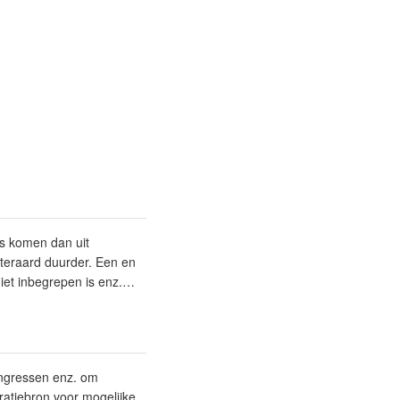
rs komen dan uit
iteraard duurder. Een en
niet inbegrepen is enz.…
congressen enz. om
ratiebron voor mogelijke