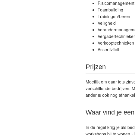
Risicomanagement
Teambuilding
Trainingen/Leren
Veiligheid
Verandermanagem
Vergadertechnieke
Verkooptechnieken
Assertiviteit.
Prijzen
Moeilijk om daar iets zin
verschillende bedrijven. 
ander is ook nog afhankeli
Waar vind je ee
In de regel krijg je als b
workshops bij te wonen. J