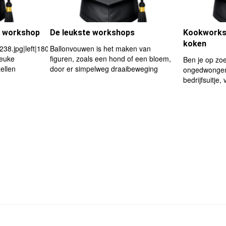
ke workshop
De leukste workshops
Kookworksh
koken
8.jpg|left|180px
Ballonvouwen is het maken van
leuke
figuren, zoals een hond of een bloem,
Ben je op zo
ellen
door er simpelweg draaibeweging
ongedwongen
bedrijfsuitje, 