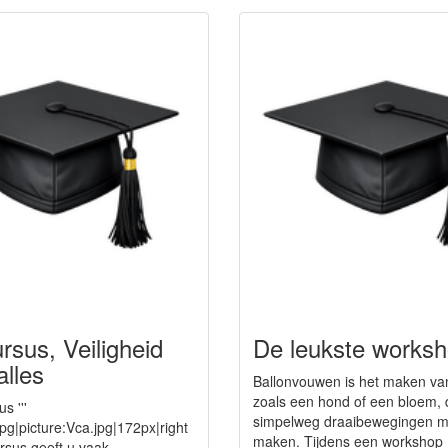
rsus, Veiligheid
De leukste works
alles
Ballonvouwen is het maken van
zoals een hond of een bloem, 
s '''
simpelweg draaibewegingen m
pg|picture:Vca.jpg|172px|right
maken. Tijdens een workshop
sus geeft u vaak