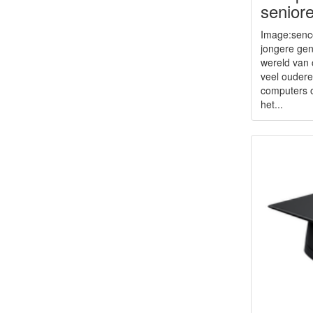
senior
Image:senc
jongere gen
wereld van 
veel ouder
computers 
het...