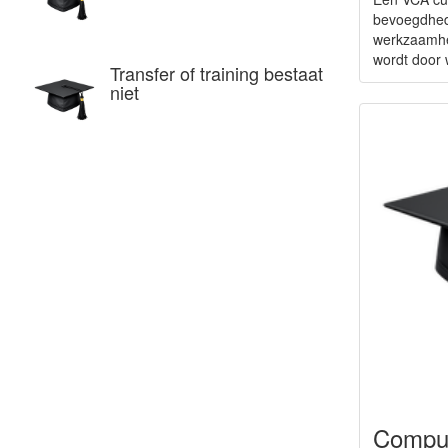
bevoegdhe
werkzaamhe
wordt door w
Transfer of training bestaat
niet
Comput