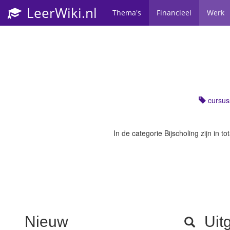
LeerWiki.nl
Thema's
Financieel
Werk
cursus
In de categorie
Bijscholing
zijn in t
Nieuw
Uitg