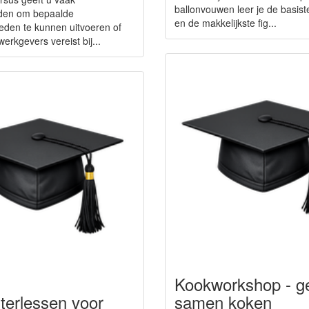
ballonvouwen leer je de basis
den om bepaalde
en de makkelijkste fig...
den te kunnen uitvoeren of
erkgevers vereist bij...
Kookworkshop - ge
erlessen voor
samen koken