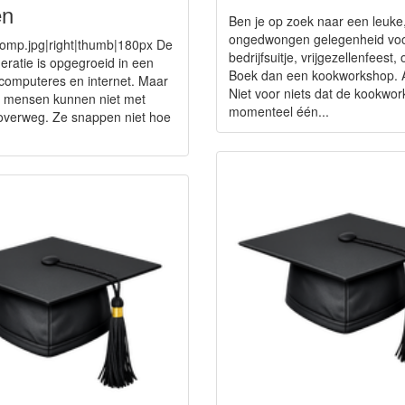
en
Ben je op zoek naar een leuke
ongedwongen gelegenheid vo
omp.jpg|right|thumb|180px De
bedrijfsuitje, vrijgezellenfeest,
eratie is opgegroeid in een
Boek dan een kookworkshop. Al
computeres en internet. Maar
Niet voor niets dat de kookwo
e mensen kunnen niet met
momenteel één...
overweg. Ze snappen niet hoe