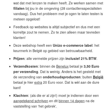
wat dat met lenzen te maken heeft. Ze werken samen met
filialen
bij jou in de omgeving (28 contactlensspecialisten
vandaag). Dus het probleem met je ogen te laten testen is
meteen opgelost!
Feedback op websites is altijd subjectief en dus met een
korreltje zout te nemen. Zo te zien alleen maar tevreden
klanten!
Deze webshop heeft een
Unizo e-commerce label
: het
keurmerk in België op gebied van betrouwbaarheid.
Prijzen
: alle vermelde prijzen zijn
inclusief 21% BTW
.
Verzendkosten
: binnen de
Benelux
betaal je
3,50 Euro
per verzending
. Dat is weinig. Anders is het gesteld met
de verzending van
onderhoudsproducten
: buiten
België
betaal je hier
extra
20 Euro voor. Dat is wèl aan de dure
kant!
Klachten
: (als die er al zijn!) moet je indienen door een
aangetekend schrijven
en dit
binnen 14 dagen
na de
vaststelling van 'het gebrek'.