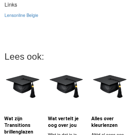
Links
Lensonline Belgie
Lees ook:
Wat zijn
Wat vertelt je
Alles over
Transitions
oog over jou
kleurlenzen
brillenglazen
Wist je dat je je
Altijd al eens een