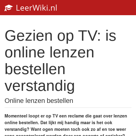
LeerWiki.nl
Toggl
navig
Gezien op TV: is
online lenzen
bestellen
verstandig
Online lenzen bestellen
Momenteel loopt er op TV een reclame die gaat over lenzen
online bestellen. Dat lijkt mij handig maar is het ook
verstandig? Want ogen moeten toch ook zo af en toe weer
eens gecontroleerd worden door een oogarts of optieker?