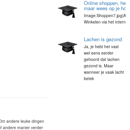
Online shoppen, het 
maar wees op je hoe
Image:Shoppen7.jpg|Afb
Winkelen via het internet
Lachen is gezond
Ja, je hebt het vast
wel eens eerder
gehoord dat lachen
gezond is. Maar
wanneer je vaak lacht
betek
. Om andere leuke dingen
 of andere manier verder