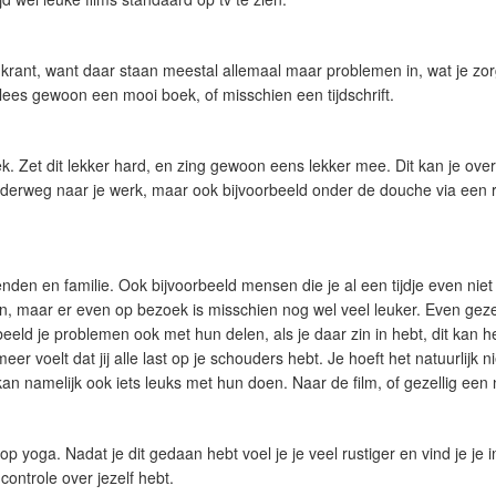
krant, want daar staan meestal allemaal maar problemen in, wat je zo
ees gewoon een mooi boek, of misschien een tijdschrift.
ek. Zet dit lekker hard, en zing gewoon eens lekker mee. Dit kan je over
derweg naar je werk, maar ook bijvoorbeeld onder de douche via een r
nden en familie. Ook bijvoorbeeld mensen die je al een tijdje even nie
en, maar er even op bezoek is misschien nog wel veel leuker. Even gezel
eeld je problemen ook met hun delen, als je daar zin in hebt, dit kan h
eer voelt dat jij alle last op je schouders hebt. Je hoeft het natuurlijk ni
an namelijk ook iets leuks met hun doen. Naar de film, of gezellig een 
op yoga. Nadat je dit gedaan hebt voel je je veel rustiger en vind je je i
 controle over jezelf hebt.