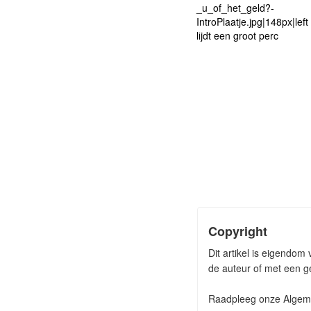
_u_of_het_geld?-
IntroPlaatje.jpg|148px|left
lijdt een groot perc
Copyright
Dit artikel is eigendo
de auteur of met een ge
Raadpleeg onze Algeme