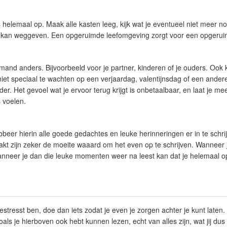
 helemaal op. Maak alle kasten leeg, kijk wat je eventueel niet meer no
f kan weggeven. Een opgeruimde leefomgeving zorgt voor een opgerui
mand anders. Bijvoorbeeld voor je partner, kinderen of je ouders. Ook k
niet speciaal te wachten op een verjaardag, valentijnsdag of een andere
. Het gevoel wat je ervoor terug krijgt is onbetaalbaar, en laat je mee
 voelen.
eer hierin alle goede gedachtes en leuke herinneringen er in te schrij
 zijn zeker de moeite waaard om het even op te schrijven. Wanneer je j
anneer je dan die leuke momenten weer na leest kan dat je helemaal 
stresst ben, doe dan iets zodat je even je zorgen achter je kunt laten.
oals je hierboven ook hebt kunnen lezen, echt van alles zijn, wat jij du