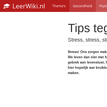
LeerWiki.nl
Thema's
Gezondheid
Psyc
Tips te
Stress, stress, s
Stress! Ons zorgen make
We leven dan niet met h
gebrek aan levenslust, 
hier hopelijk wat bruikb
maken.