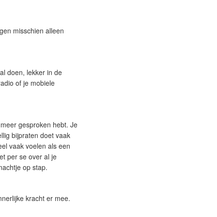
rgen misschien alleen
al doen, lekker in de
adio of je mobiele
t meer gesproken hebt. Je
lig bijpraten doet vaak
eel vaak voelen als een
et per se over al je
nachtje op stap.
nnerlijke kracht er mee.