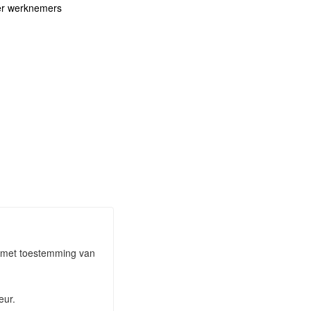
er werknemers
an met toestemming van
eur.