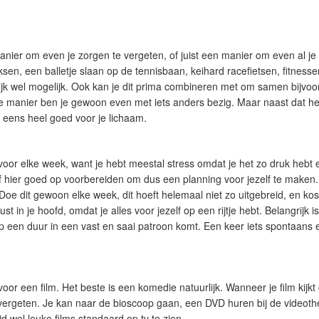
anier om even je zorgen te vergeten, of juist een manier om even al je
ksen, een balletje slaan op de tennisbaan, keihard racefietsen, fitness
lijk wel mogelijk. Ook kan je dit prima combineren met om samen bijv
ze manier ben je gewoon even met iets anders bezig. Maar naast dat h
og eens heel goed voor je lichaam.
oor elke week, want je hebt meestal stress omdat je het zo druk hebt
lf hier goed op voorbereiden om dus een planning voor jezelf te maken.
 Doe dit gewoon elke week, dit hoeft helemaal niet zo uitgebreid, en kost
ust in je hoofd, omdat je alles voor jezelf op een rijtje hebt. Belangrijk i
et op een duur in een vast en saai patroon komt. Een keer iets spontaans
oor een film. Het beste is een komedie natuurlijk. Wanneer je film kijkt 
vergeten. Je kan naar de bioscoop gaan, een DVD huren bij de videothe
d wel leuke films standaard op tv te zien.