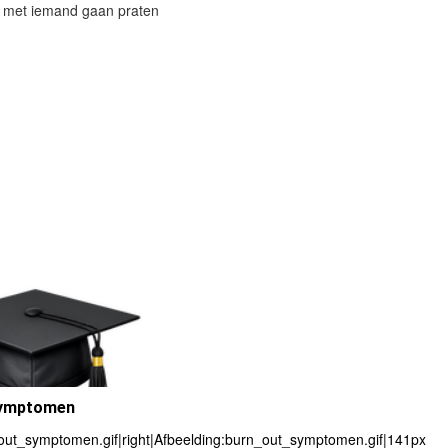
n met iemand gaan praten
symptomen
ut_symptomen.gif|right|Afbeelding:burn_out_symptomen.gif|141px