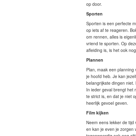
op door.
Sporten
Sporten is een perfecte m
op iets af te reageren. Bo
om rennen, alles is eigen
vriend te sporten. Op de
afleiding is, is het ook n
Plannen
Plan, maak een planning v
je hoofd heb. Je kan jeze
belangrijkste dingen niet.
In ieder geval brengt het r
te strict is, en dat je ni
heerlijk gevoel geven.
Film kijken
Neem eens lekker de tijd v
en kan je even je zorgen 
tegenwoordig ook nog altij