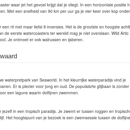
coaster waar jet het gevoel krijgt dat je vliegt. In een horizontale positie
en. Met een snelheid van 90 km per uur ga je vier keer over kop onder
een rit met maar liefst 8 inversies. Het is de grootste en hoogste ac
an de eerste watercoasters ter wereld mag je niet overslaan.
Wild Artic
ol. Je ontmoet er ook walrussen en ijsberen.
 waard
e waterpretpark van Seaworld. In het kleurrijke waterparadijs vind je
jbanen. Er is plezier voor jong en oud. De populaisrte glijbaan is zonder 
e door een lagune waarin dolfijnen zwemmen.
 jezelf in een tropisch paradijs. Je zwemt er tussen roggen en tropisch
ijf. Het hoogtepunt van je bezoek is een zwemsessie tussen de dolfijn