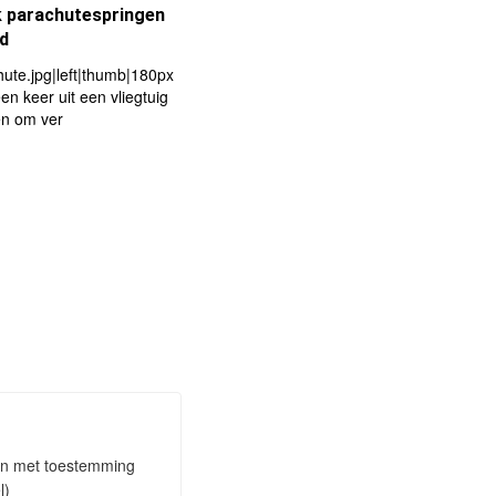
k parachutespringen
nd
ute.jpg|left|thumb|180px
een keer uit een vliegtuig
en om ver
taan met toestemming
l)