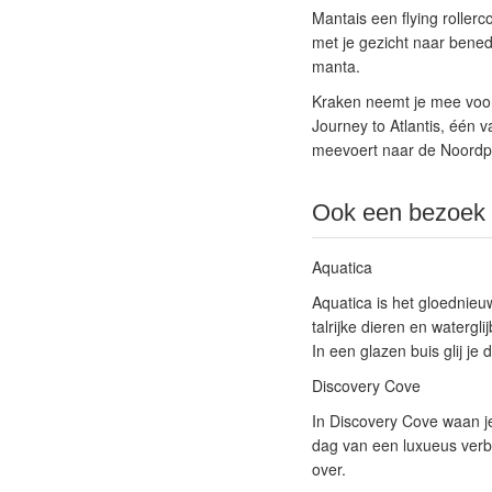
Manta
is een flying roller
met je gezicht naar bened
manta.
Kraken
neemt je mee voor 
Journey to Atlantis
, één v
meevoert naar de Noordpo
Ook een bezoek
Aquatica
Aquatica is het gloednieuw
talrijke dieren en watergli
In een glazen buis glij j
Discovery Cove
In Discovery Cove waan je
dag van een luxueus verbl
over.