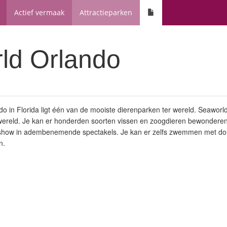
Actief vermaak
Attractieparken
ld Orlando
o in Florida ligt één van de mooiste dierenparken ter wereld. Seaworld 
ereld. Je kan er honderden soorten vissen en zoogdieren bewonderen.
show in adembenemende spectakels. Je kan er zelfs zwemmen met dolfi
n.