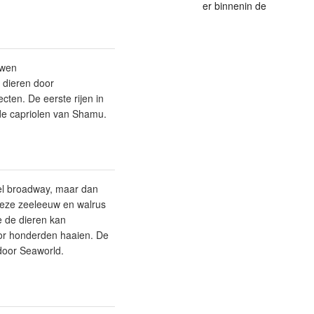
er binnenin de
uwen
e dieren door
cten. De eerste rijen in
 de capriolen van Shamu.
wel broadway, maar dan
 Deze zeeleeuw en walrus
e de dieren kan
or honderden haaien. De
 door Seaworld.