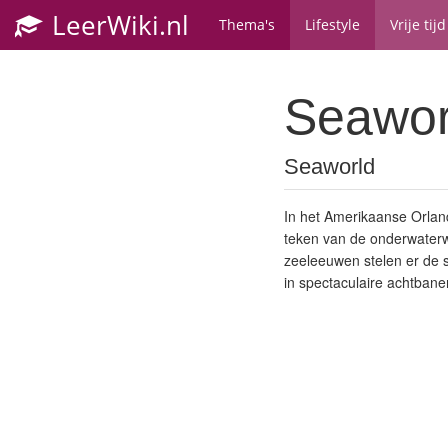
LeerWiki.nl
Thema's
Lifestyle
Vrije tijd
Seawor
Seaworld
In het Amerikaanse Orland
teken van de onderwaterw
zeeleeuwen stelen er de 
in spectaculaire achtbane