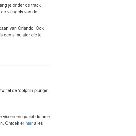
 hang je onder de track
 de vleugels van de
htbaan van Orlando. Ook
is een simulator die je
twijfel de 'dolphin plunge'.
e vissen en geniet de hele
en. Ontdek er
hier
alles