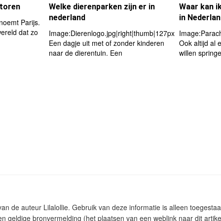
ltoren
Welke dierenparken zijn er in
Waar kan i
nederland
in Nederla
noemt Parijs.
ereld dat zo
Image:Dierenlogo.jpg|right|thumb|127px
Image:Parach
Een dagje uit met of zonder kinderen
Ook altijd al 
naar de dierentuin. Een
willen spring
 van de auteur Lilalollie. Gebruik van deze informatie is alleen toeges
n geldige bronvermelding (het plaatsen van een weblink naar dit artike