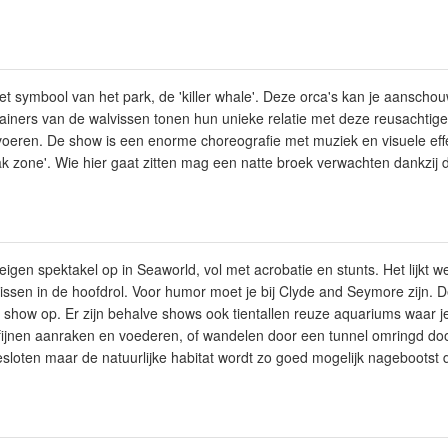
 symbool van het park, de 'killer whale'. Deze orca's kan je aanscho
trainers van de walvissen tonen hun unieke relatie met deze reusachtig
 voeren. De show is een enorme choreografie met muziek en visuele effe
k zone'. Wie hier gaat zitten mag een natte broek verwachten dankzij
eigen spektakel op in Seaworld, vol met acrobatie en stunts. Het lijkt 
issen in de hoofdrol. Voor humor moet je bij Clyde and Seymore zijn.
show op. Er zijn behalve shows ook tientallen reuze aquariums waar j
ijnen aanraken en voederen, of wandelen door een tunnel omringd do
esloten maar de natuurlijke habitat wordt zo goed mogelijk nagebootst