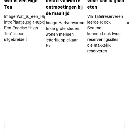
Wat is een High
Resto VanHarte
Waar kan ik gaan
Tea
ontmoetingen bij
eten
de maaltijd
Image:Wat_is_een_High_Tea-
Via Tafelreserveren
IntroPlaatje.jpg|148px|right
leerde ik ook
Image:Hartverwarmend.jpg|right|thumb|180p
Een Engelse “High
Seatme
In de grote steden
Tea” is een
kennen.Leuk twee
wonen mensen
uitgebreide t
reserveringssites
letterlijk op elkaar.
die makkelijk
Fla
reserveren