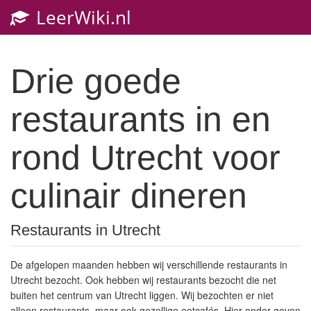
LeerWiki.nl
Togg
navig
Drie goede
restaurants in en
rond Utrecht voor
culinair dineren
Restaurants in Utrecht
De afgelopen maanden hebben wij verschillende restaurants in
Utrecht bezocht. Ook hebben wij restaurants bezocht die net
buiten het centrum van Utrecht liggen. Wij bezochten er niet
alleen restaurants, maar ook gezellige eetcafés. Hier onder geven