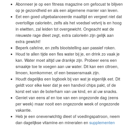
Abonneer je op een fitness magazine om gefocust te blijven
op je gezondheid en als een algemene manier van leven.
Eet een goed uitgebalanceerde maaltijd en vergeet niet dat
overtollige calorieën, zelfs als het voedsel vetvrij is en hoog
in eiwitten, zal leiden tot overgewicht. Ongeacht wat de
nieuwste rage dieet zegt, extra calorieën zijn gelijk aan
extra gewicht!
Beperk cafeïne, en zelfs blootstelling aan passief roken.
Houd te allen tijde een fles water bij je, en drink zo vaak je
kan. Water moet altijd uw drankje zijn. Probeer eens een
smaakje toe te voegen aan uw water. Dit kan een citroen,
limoen, komkommer, of een bessensmaak zijn.
Houdt dagelijks een logboek bij van wat je eigenlijk eet. Dit
geldt voor elke keer dat je een handvol chips pakt, of de
korst eet van de boterham van uw kind, en al uw snacks.
Geniet van eens af en toe van een ongezonde dag (eens
per week) maar nooit een ongezonde week of ongezonde
vakantie.
Heb je een onevenwichtig dieet of voedingspatroon, neem
dan dagelijkse vitamine-en mineralen en
supplementen