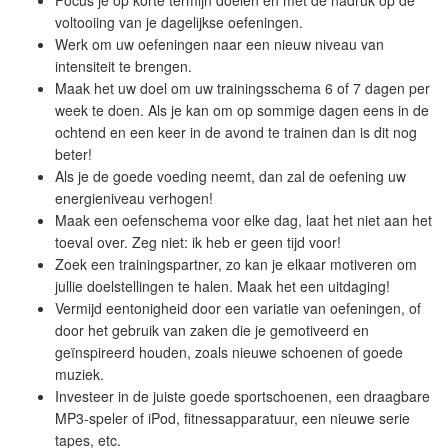
Focus je op korte termijn doelen en met de nadruk op de
voltooiing van je dagelijkse oefeningen.
Werk om uw oefeningen naar een nieuw niveau van
intensiteit te brengen.
Maak het uw doel om uw trainingsschema 6 of 7 dagen per
week te doen. Als je kan om op sommige dagen eens in de
ochtend en een keer in de avond te trainen dan is dit nog
beter!
Als je de goede voeding neemt, dan zal de oefening uw
energieniveau verhogen!
Maak een oefenschema voor elke dag, laat het niet aan het
toeval over. Zeg niet: ik heb er geen tijd voor!
Zoek een trainingspartner, zo kan je elkaar motiveren om
jullie doelstellingen te halen. Maak het een uitdaging!
Vermijd eentonigheid door een variatie van oefeningen, of
door het gebruik van zaken die je gemotiveerd en
geïnspireerd houden, zoals nieuwe schoenen of goede
muziek.
Investeer in de juiste goede sportschoenen, een draagbare
MP3-speler of iPod, fitnessapparatuur, een nieuwe serie
tapes, etc.