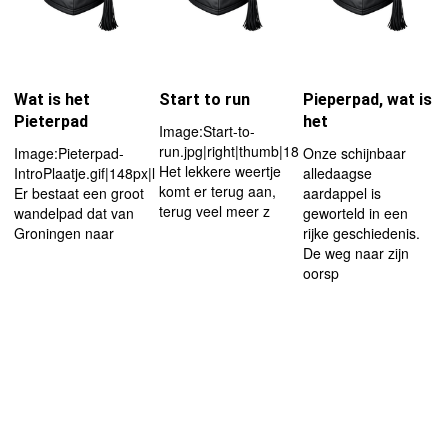
Wat is het
Start to run
Pieperpad, wat is
Pieterpad
het
Image:Start-to-
run.jpg|right|thumb|180px
Image:Pieterpad-
Onze schijnbaar
Het lekkere weertje
IntroPlaatje.gif|148px|left
alledaagse
komt er terug aan,
Er bestaat een groot
aardappel is
terug veel meer z
wandelpad dat van
geworteld in een
Groningen naar
rijke geschiedenis.
De weg naar zijn
oorsp