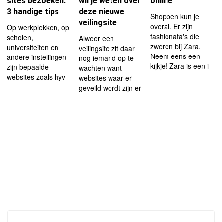
sites bezoeken:
wil je weten over
online
3 handige tips
deze nieuwe
Shoppen kun je
veilingsite
overal. Er zijn
Op werkplekken, op
fashionata's die
scholen,
Alweer een
zweren bij Zara.
universiteiten en
veilingsite zit daar
Neem eens een
andere instellingen
nog iemand op te
kijkje! Zara is een i
zijn bepaalde
wachten want
websites zoals hyv
websites waar er
geveild wordt zijn er