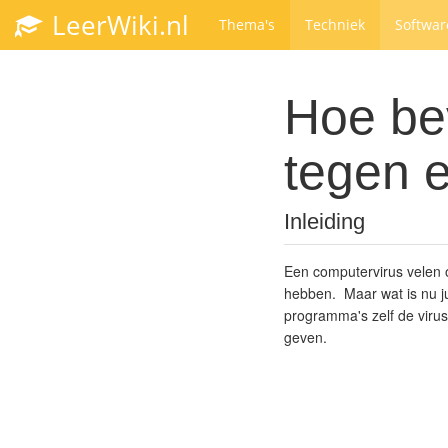
LeerWiki.nl
Thema's
Techniek
Softwar
Hoe bev
tegen e
Inleiding
Een computervirus velen o
hebben. Maar wat is nu ju
programma's zelf de virus
geven.