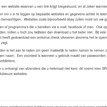
een website waarvan u een link krijgt toegestuurd, en al zeker wannee
gen om u in te loggen op bepaalde websites en gegevens achter te late
 bemachtigen. Websites zoals bijvoorbeeld ebay zullen nooit om uw 
en of programma's die u bereiken via e-mail, facebook of msn. Ook op
den, indien u toch zou twijfelen dan download u het beter niet. Bij vel
 heeft gedownload een antivirus check uitvoeren alvorens het te opene
 zegt.
en is het aan te raden om geen makkelijk te raden namen te nemen z
igen naam. Een voordeel is wanneer u gebruik maakt van paswoorden di
ofdletters.
ie u ontvangt van afzenders die u helemaal niet kent, dit noemt men 
dubieuze websites.
 meer geïnformeerd te hebben over virussen en wat ze kunnen aanric