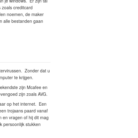
 je windows. Er zijn tal
 zoals creditcard
arden noemen, de maker
in alle bestanden gaan
utervirussen. Zonder dat u
puter te krijgen.
bekendste zijn Mcafee en
 evengoed zijn zoals AVG.
baar op het internet. Een
een trojaans paard vanaf
 en vragen of hij dit mag
k persoonlijk stukken