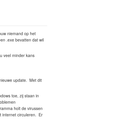
rouw niemand op het
en .exe bevatten dat wil
 u veel minder kans
e nieuwe update. Met dit
ows toe, zij staan in
problemen
gramma holt de virussen
 internet circuleren. Er