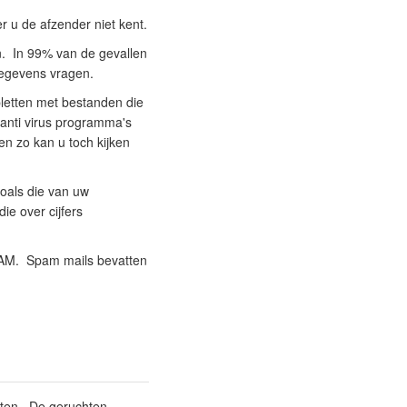
r u de afzender niet kent.
n. In 99% van de gevallen
gegevens vragen.
letten met bestanden die
e anti virus programma's
n zo kan u toch kijken
oals die van uw
e over cijfers
SPAM. Spam mails bevatten
hten. De geruchten