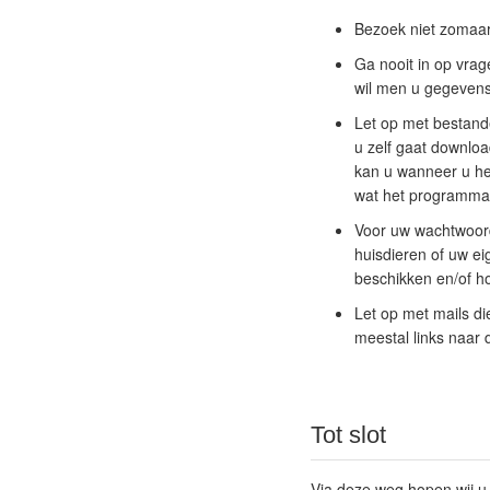
Bezoek niet zomaar 
Ga nooit in op vra
wil men u gegevens
Let op met bestand
u zelf gaat downloa
kan u wanneer u het
wat het programma
Voor uw wachtwoord
huisdieren of uw e
beschikken en/of ho
Let op met mails d
meestal links naar 
Tot slot
Via deze weg hopen wij u