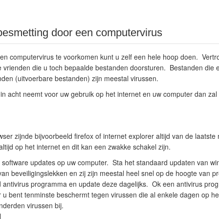
besmetting door een computervirus
n computervirus te voorkomen kunt u zelf een hele hoop doen. Vert
te vrienden die u toch bepaalde bestanden doorsturen. Bestanden die e
den (uitvoerbare bestanden) zijn meestal virussen.
in acht neemt voor uw gebruik op het internet en uw computer dan zal
er zijnde bijvoorbeeld firefox of internet explorer altijd van de laatst
ltijd op het internet en dit kan een zwakke schakel zijn.
te software updates op uw computer. Sta het standaard updaten van wind
an beveiligingslekken en zij zijn meestal heel snel op de hoogte van 
 antivirus programma en update deze dagelijks. Ok een antivirus pro
r u bent tenminste beschermt tegen virussen die al enkele dagen op het
derden virussen bij.
l