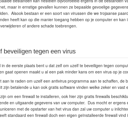
aalde bestanden kan nestelen bijvoorbeeld ergens in de bestanden van
rnet, maar in ernstige gevallen kunnen ze bepaalde gevoelige gegevens
iden. Alsook bestaan er een soort van virussen die we trojaanse pa
onden heeft kan op die manier toegang hebben op je computer en kan 
g verwijderen of andere schade toebrengen.
f beveiligen tegen een virus
l in de eerste plaats bent u dat zelf om uzelf te beveiligen tegen comp
 gaat openen maakt u al een pak minder kans om een virus op je com
t aan te raden om uzelf een antivirus programma aan te schaffen, de 
dit zijn betalende u kan ook gratis software vinden welke zeker en vast
ijn om een firewall te installeren, ook hier zijn gratis firewalls beschik
omende en uitgaande gegevens van uw computer. Dus mocht er ergens 
iceren met de opstarter van het virus dan zal uw computer u inlichten
ft standaard een firewall doch een eigen geïnstalleerde firewall vind i