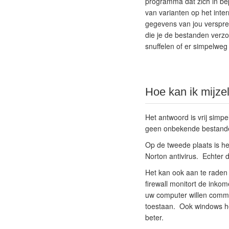
programma dat zich in bep
van varianten op het inte
gegevens van jou verspre
die je de bestanden verz
snuffelen of er simpelwe
Hoe kan ik mijzel
Het antwoord is vrij simpe
geen onbekende bestanden
Op de tweede plaats is he
Norton antivirus. Echter 
Het kan ook aan te raden z
firewall monitort de ink
uw computer willen commun
toestaan. Ook windows hee
beter.