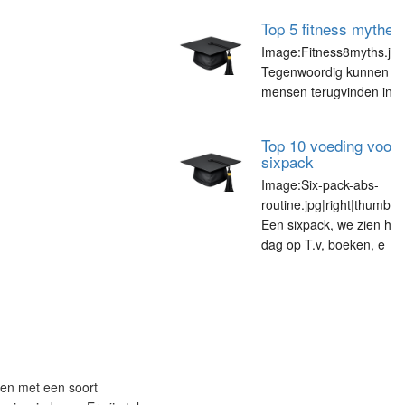
Top 5 fitness mythes
Image:Fitness8myths.jpg
Tegenwoordig kunnen we
mensen terugvinden in d
Top 10 voeding voor 
sixpack
Image:Six-pack-abs-
routine.jpg|right|thumb|
Een sixpack, we zien het
dag op T.v, boeken, e
ken met een soort