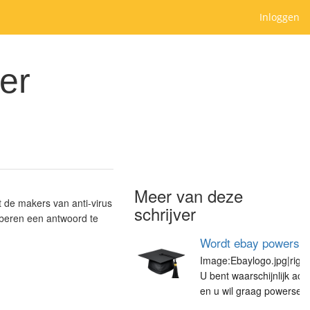
Inloggen
er
Meer van deze
 de makers van anti-virus
schrijver
oberen een antwoord te
Wordt ebay powersel
Image:Ebaylogo.jpg|righ
U bent waarschijnlijk acti
en u wil graag powersell