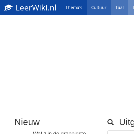
LeerWiki.nl
Thema's
Cultuur
Taal
Nieuw
Uitg
Wat zijn de grappigste