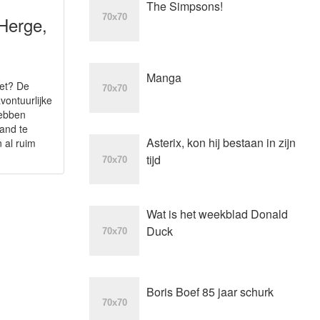
The Simpsons!
 Herge,
Manga
iet? De
vontuurlijke
hebben
and te
Asterix, kon hij bestaan in zijn
 al ruim
tijd
Wat is het weekblad Donald
Duck
Boris Boef 85 jaar schurk