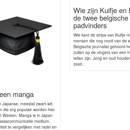
Wie zijn Kuifje en
de twee belgische
padvinders
Wie kent de strips van Kuifje n
mensen die nog nooit van de a
Belgische journalist gehoord 
zullen op de vingers van een h
tellen zijn. Jong en oud houden
zesti...
 een manga
n Japanse, meestal zwart-wit,
n die erg populair worden hier
het Westen. Manga is in Japan
assacommunicatie medium,
teit te vergelijken met radio en