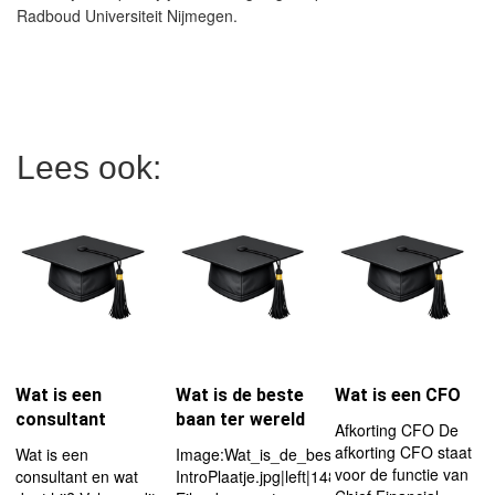
Radboud Universiteit Nijmegen.
Lees ook:
Wat is een
Wat is de beste
Wat is een CFO
consultant
baan ter wereld
Afkorting CFO De
afkorting CFO staat
Wat is een
Image:Wat_is_de_beste_baan_ter_wereld-
voor de functie van
consultant en wat
IntroPlaatje.jpg|left|148px