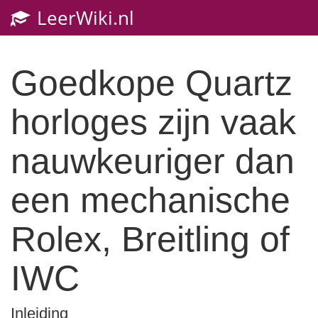
LeerWiki.nl
Toggl
navig
Goedkope Quartz
horloges zijn vaak
nauwkeuriger dan
een mechanische
Rolex, Breitling of
IWC
Inleiding