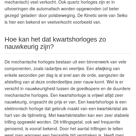
mechanisch) veel verkocht. Ook quartz horloges zijn er in
uitvoeringen die automatisch worden opgewonden (of beter
gezegd 'geladen' door polsbeweging. De Kinetic serie van Seiko
is hier een bekend en veelverkocht voorbeeld van.
Hoe kan het dat kwartshorloges zo
nauwkeurig zijn?
De mechanische horloges bestaan uit een binnenwerk van vele
componenten, zoals radartjes en veertjes. Een afwijking van
enkele seconden per dag is al snel aan de orde, aangezien de
afstelling van al deze onderdeeltjes zeer nauw komt. Wel is er
verschil in nauwkeurigheid tussen de goedkopere en de duurdere
mechanische horloges. Een kwartshorloge is vrijwel altijd zeer
nauwkeurig, ongeacht de prijs er van. Een kwartshorloge is een
elektronisch horloge dat gebruik maakt van een kwartskristal als
hart van de tijdmeting. Met kwartskristallen kan een zeer stabiele
trilling opgewekt worden. Dit trillingsgetal, ook wel frequentie
genoemd, is vooraf bekend. Door het aantal trillingen te tellen
weet men wanneer een bepaalde tijd verstreken is. Heeft men