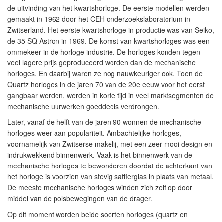
de uitvinding van het kwartshorloge. De eerste modellen werden
gemaakt in 1962 door het CEH onderzoekslaboratorium in
Zwitserland. Het eerste kwartshorloge in productie was van Seiko,
de 35 SQ Astron in 1969. De komst van kwartshorloges was een
ommekeer in de horloge industrie. De horloges konden tegen
veel lagere prijs geproduceerd worden dan de mechanische
horloges. En daarbij waren ze nog nauwkeuriger ook. Toen de
Quartz horloges in de jaren 70 van de 20e eeuw voor het eerst
gangbaar werden, werden in korte tijd in veel marktsegmenten de
mechanische uurwerken goeddeels verdrongen.
Later, vanaf de helft van de jaren 90 wonnen de mechanische
horloges weer aan populariteit. Ambachtelijke horloges,
voornamelijk van Zwitserse makelij, met een zeer mooi design en
indrukwekkend binnenwerk. Vaak is het binnenwerk van de
mechanische horloges te bewonderen doordat de achterkant van
het horloge is voorzien van stevig saffierglas in plaats van metaal.
De meeste mechanische horloges winden zich zelf op door
middel van de polsbewegingen van de drager.
Op dit moment worden beide soorten horloges (quartz en