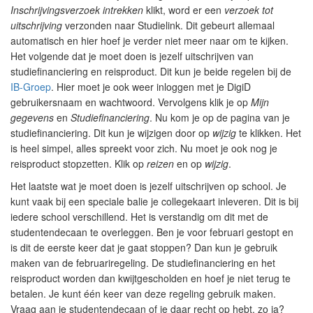
Inschrijvingsverzoek intrekken
klikt, word er een
verzoek tot
uitschrijving
verzonden naar Studielink. Dit gebeurt allemaal
automatisch en hier hoef je verder niet meer naar om te kijken.
Het volgende dat je moet doen is jezelf uitschrijven van
studiefinanciering en reisproduct. Dit kun je beide regelen bij de
IB-Groep
. Hier moet je ook weer inloggen met je DigiD
gebruikersnaam en wachtwoord. Vervolgens klik je op
Mijn
gegevens
en
Studiefinanciering
. Nu kom je op de pagina van je
studiefinanciering. Dit kun je wijzigen door op
wijzig
te klikken. Het
is heel simpel, alles spreekt voor zich. Nu moet je ook nog je
reisproduct stopzetten. Klik op
reizen
en op
wijzig
.
Het laatste wat je moet doen is jezelf uitschrijven op school. Je
kunt vaak bij een speciale balie je collegekaart inleveren. Dit is bij
iedere school verschillend. Het is verstandig om dit met de
studentendecaan te overleggen. Ben je voor februari gestopt en
is dit de eerste keer dat je gaat stoppen? Dan kun je gebruik
maken van de februariregeling. De studiefinanciering en het
reisproduct worden dan kwijtgescholden en hoef je niet terug te
betalen. Je kunt één keer van deze regeling gebruik maken.
Vraag aan je studentendecaan of je daar recht op hebt, zo ja?