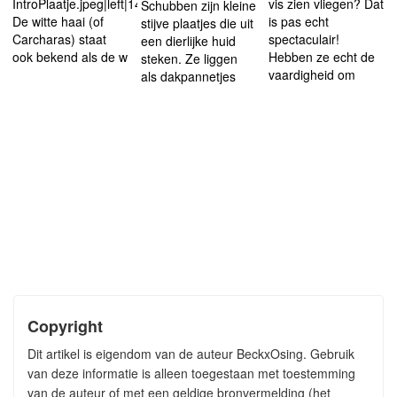
IntroPlaatje.jpeg|left|148px
vis zien vliegen? Dat
Schubben zijn kleine
De witte haai (of
is pas echt
stijve plaatjes die uit
Carcharas) staat
spectaculair!
een dierlijke huid
ook bekend als de w
Hebben ze echt de
steken. Ze liggen
vaardigheid om
als dakpannetjes
Copyright
Dit artikel is eigendom van de auteur BeckxOsing. Gebruik
van deze informatie is alleen toegestaan met toestemming
van de auteur of met een geldige bronvermelding (het