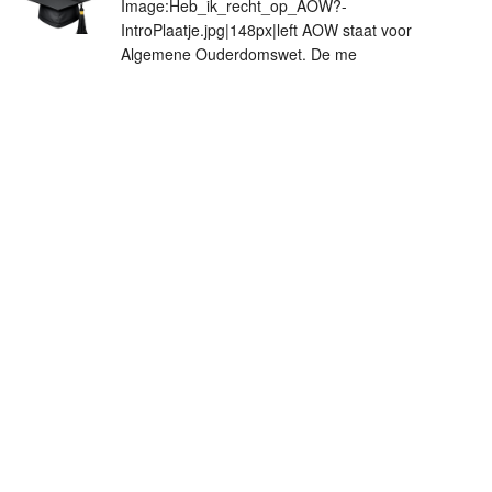
Image:Heb_ik_recht_op_AOW?-
IntroPlaatje.jpg|148px|left AOW staat voor
Algemene Ouderdomswet. De me