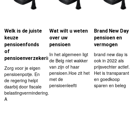
Welk is de juiste
Wat wilt u weten
Brand New Day
keuze
over uw
pensioen en
pensioenfonds
pensioen
vermogen
of
In het algemeen ligt
brand new day is
pensioenverzekering
de Belg niet wakker
ook in 2022 als
van zijn of haar
prijsvechter actief.
Zorg voor je eigen
pensioen.Hoe zit het
Het is transparant
pensioenpotje. En
met de
en goedkoop
de regering helpt
pensioenleefti
sparen en beleg
daarbij door fiscale
belastingvermindering.
A