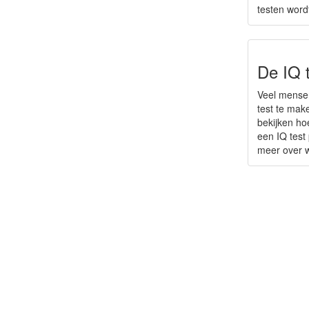
testen word
De IQ 
Veel mensen
test te mak
bekijken hoe
een IQ test
meer over 