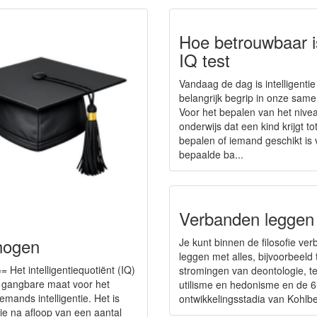
Hoe betrouwbaar i
IQ test
Vandaag de dag is intelligenti
belangrijk begrip in onze same
Voor het bepalen van het nive
onderwijs dat een kind krijgt to
bepalen of iemand geschikt is
bepaalde ba...
Verbanden leggen
hogen
Je kunt binnen de filosofie ve
leggen met alles, bijvoorbeeld
= Het intelligentiequotiënt (IQ)
stromingen van deontologie, te
 gangbare maat voor het
utilisme en hedonisme en de 6
mands intelligentie. Het is
ontwikkelingsstadia van Kohlbe
ie na afloop van een aantal