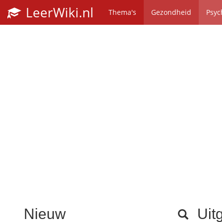
LeerWiki.nl
Thema's
Gezondheid
Psyc
Nieuw
Uitg