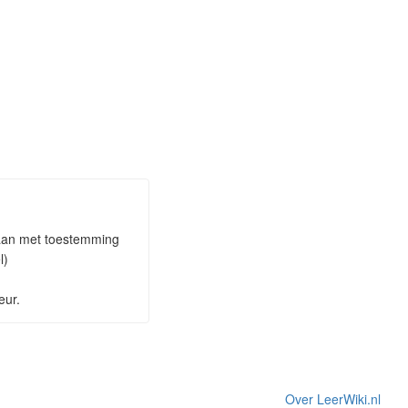
staan met toestemming
l)
eur.
Over LeerWiki.nl