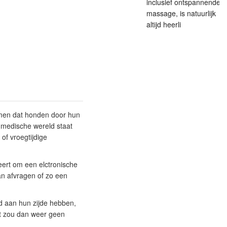
inclusief ontspannende
massage, is natuurlijk
altijd heerli
 men dat honden door hun
medische wereld staat
of vroegtijdige
eert om een elctronische
an afvragen of zo een
nd aan hun zijde hebben,
at zou dan weer geen