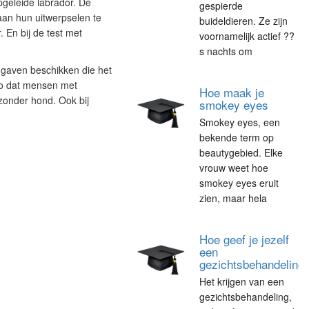
geleide labrador. De
gespierde
an hun uitwerpselen te
buideldieren. Ze zijn
. En bij de test met
voornamelijk actief ??
s nachts om
r gaven beschikken die het
zo dat mensen met
Hoe maak je
zonder hond. Ook bij
smokey eyes
Smokey eyes, een
bekende term op
beautygebied. Elke
vrouw weet hoe
smokey eyes eruit
zien, maar hela
Hoe geef je jezelf
een
gezichtsbehandeling
Het krijgen van een
gezichtsbehandeling,