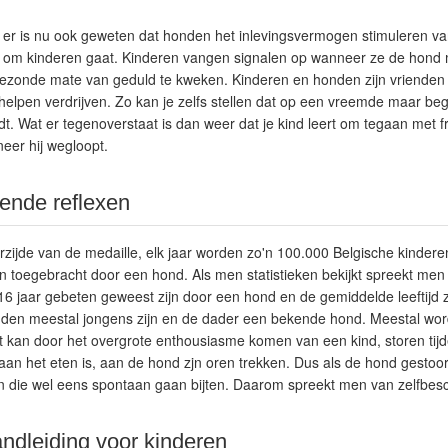
 er is nu ook geweten dat honden het inlevingsvermogen stimuleren 
et om kinderen gaat. Kinderen vangen signalen op wanneer ze de hond 
gezonde mate van geduld te kweken. Kinderen en honden zijn vriende
elpen verdrijven. Zo kan je zelfs stellen dat op een vreemde maar beg
t. Wat er tegenoverstaat is dan weer dat je kind leert om tegaan met fru
neer hij wegloopt.
ende reflexen
eerzijde van de medaille, elk jaar worden zo'n 100.000 Belgische kinder
n toegebracht door een hond. Als men statistieken bekijkt spreekt me
6 jaar gebeten geweest zijn door een hond en de gemiddelde leeftijd z
zouden meestal jongens zijn en de dader een bekende hond. Meestal wo
dit kan door het overgrote enthousiasme komen van een kind, storen tij
aan het eten is, aan de hond zjn oren trekken. Dus als de hond gestoord
kan die wel eens spontaan gaan bijten. Daarom spreekt men van zelfbe
andleiding voor kinderen