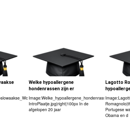
waakse
Welke hypoallergene
Lagotto R
hondenrassen zijn er
hypoallerg
oslowaakse_Wolfhond-
Image:Welke_hypoallergene_hondenrassen_zijn_er-
Image:Lagott
IntroPlaatje.jpg|right|100px In de
Romagnolo|th
afgelopen 20 jaar
Portugese wa
Obama en d