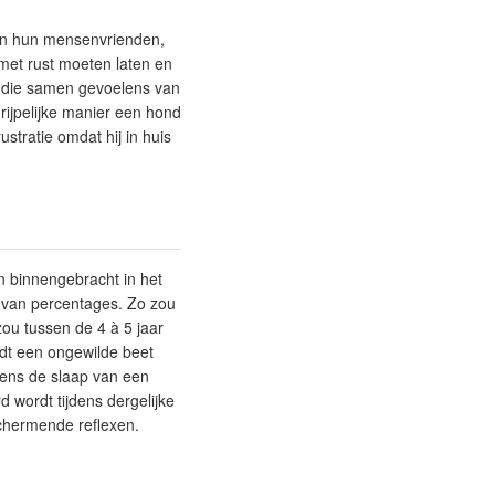
van hun mensenvrienden,
met rust moeten laten en
n die samen gevoelens van
rijpelijke manier een hond
stratie omdat hij in huis
en binnengebracht in het
n van percentages. Zo zou
ou tussen de 4 à 5 jaar
rdt een ongewilde beet
dens de slaap van een
 wordt tijdens dergelijke
schermende reflexen.