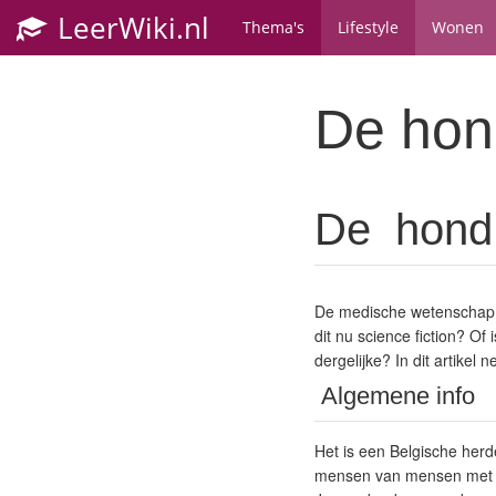
LeerWiki.nl
Thema's
Lifestyle
Wonen
De hond
De hond 
De medische wetenschap on
dit nu science fiction? Of
dergelijke? In dit artike
Algemene info
Het is een Belgische her
mensen van mensen met ka