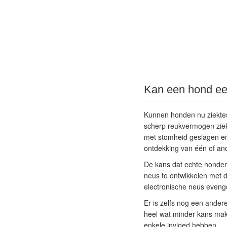
Kan een hond ee
Kunnen honden nu ziektes
scherp reukvermogen zie
met stomheid geslagen en
ontdekking van één of an
De kans dat echte honden 
neus te ontwikkelen met 
electronische neus eveng
Er is zelfs nog een ander
heel wat minder kans mak
enkele invloed hebben.