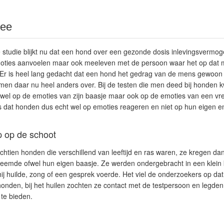
mee
 studie blijkt nu dat een hond over een gezonde dosis inlevingsvermogen
moties aanvoelen maar ook meeleven met de persoon waar het op dat 
r is heel lang gedacht dat een hond het gedrag van de mens gewoon
 men daar nu heel anders over. Bij de testen die men deed bij honden
owel op de emoties van zijn baasje maar ook op de emoties van een v
js dat honden dus echt wel op emoties reageren en niet op hun eigen e
p op de schoot
chtien honden die verschillend van leeftijd en ras waren, ze kregen d
vreemde ofwel hun eigen baasje. Ze werden ondergebracht in een klein
ij huilde, zong of een gesprek voerde. Het viel de onderzoekers op dat
nden, bij het huilen zochten ze contact met de testpersoon en legden 
te bieden.