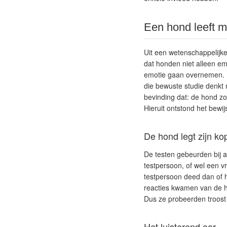
Een hond leeft 
Uit een wetenschappelijke
dat honden niet alleen e
emotie gaan overnemen. E
die bewuste studie denkt
bevinding dat: de hond z
Hieruit ontstond het bewi
De hond legt zijn ko
De testen gebeurden bij a
testpersoon, of wel een 
testpersoon deed dan of h
reacties kwamen van de ho
Dus ze probeerden troost 
Het luisterend oor