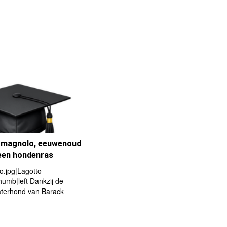
omagnolo, eeuwenoud
een hondenras
o.jpg|Lagotto
umb|left Dankzij de
terhond van Barack