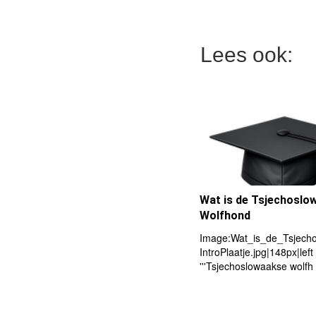
Lees ook:
Wat is de Tsjechoslo
Wolfhond
Image:Wat_is_de_Tsjech
IntroPlaatje.jpg|148px|left
'''Tsjechoslowaakse wolfh