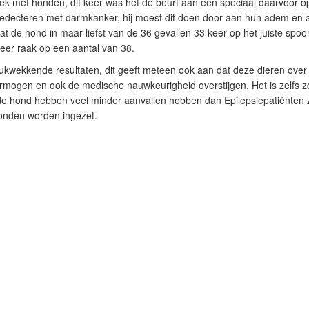
 met honden, dit keer was het de beurt aan een speciaal daarvoor op
decteren met darmkanker, hij moest dit doen door aan hun adem en a
at de hond in maar liefst van de 36 gevallen 33 keer op het juiste spoor
keer raak op een aantal van 38.
indrukwekkende resultaten, dit geeft meteen ook aan dat deze dieren ove
mogen en ook de medische nauwkeurigheid overstijgen. Het is zelfs 
ide hond hebben veel minder aanvallen hebben dan Epilepsiepatiënten 
onden worden ingezet.