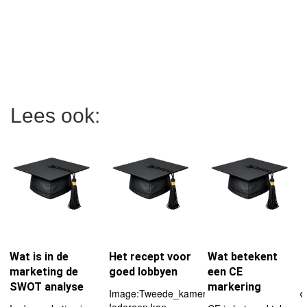
Lees ook:
Wat is in de
Het recept voor
Wat betekent
marketing de
goed lobbyen
een CE
SWOT analyse
markering
Image:Tweede_kamer.jpg|right|thumb|130px