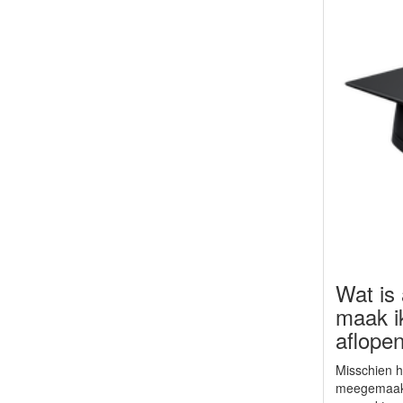
Wat is
maak i
aflope
Misschien h
meegemaakt