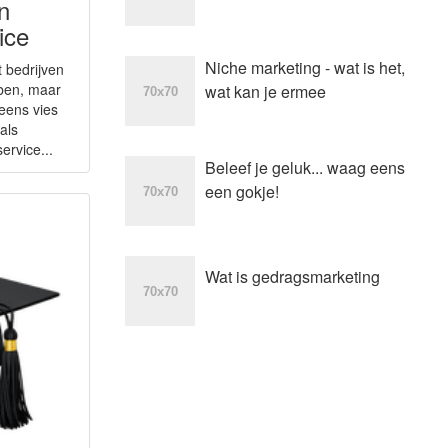
n
ice
Niche marketing - wat is het,
t bedrijven
ben, maar
wat kan je ermee
leens vies
als
ervice...
Beleef je geluk... waag eens
een gokje!
Wat is gedragsmarketing