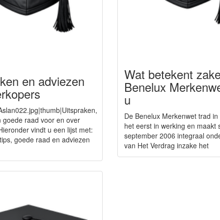
Wat betekent zakel
aken en adviezen
Benelux Merkenwe
erkopers
u
Aslan022.jpg|thumb|Uitspraken,
De Benelux Merkenwet trad in
 goede raad voor en over
het eerst in werking en maakt 
ieronder vindt u een lijst met:
september 2006 integraal onde
 tips, goede raad en adviezen
van Het Verdrag inzake het