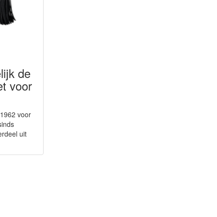
ijk de
t voor
 1962 voor
sinds
rdeel uit