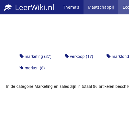
LeerWiki.nl
Thema's
Maatschappij
Ec
marketing (27)
verkoop (17)
marktond
merken (8)
In de categorie
Marketing en sales
zijn in totaal 96 artikelen besc