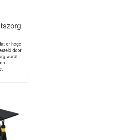
itszorg
dat er hoge
esteld door
org wordt
 en
e.