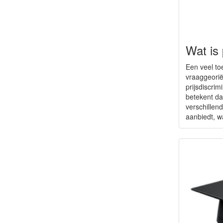
Wat is 
Een veel t
vraaggeorië
prijsdiscrimi
betekent dat
verschillen
aanbiedt, wa