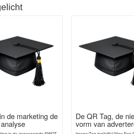
elicht
in de marketing de
De QR Tag, de ni
analyse
vorm van adverte
eting is de zogenaamde SWOT
Image:Tag.jpg|left|120px Een