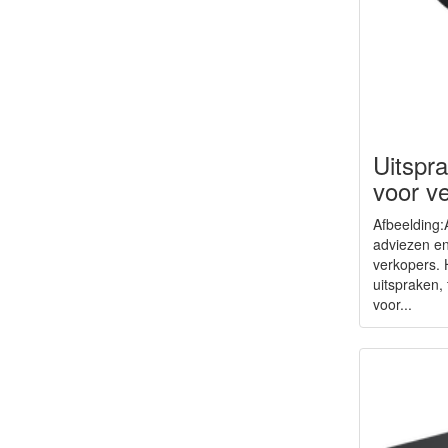
Uitspr
voor v
Afbeelding:
adviezen en
verkopers. H
uitspraken,
voor...