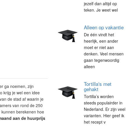
jezelf dan altijd op
teken. Je weet wel
Alleen op vakantie
De één vindt het
heerlijk, een ander
moet er niet aan
denken. Veel mensen
gaan tegenwoordig
alleen
Tortilla's met
der ga noemen, zijn
gehakt
 krijg je wel een idee
Tortilla’s worden
van de stad af waarin je
steeds populairder in
kamers van rond de 250
Nederland. Er zijn veel
r kunnen berekenen hoe
varianten. Hier geef ik
maand aan de huurprijs
het recept v