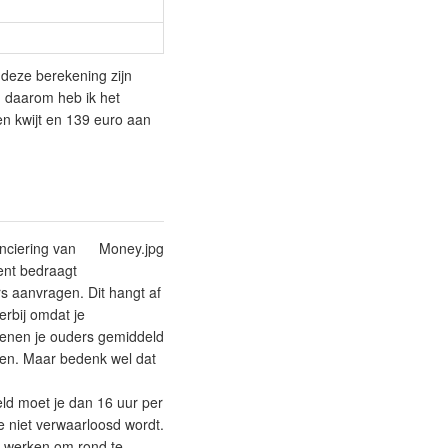
 deze berekening zijn
, daarom heb ik het
en kwijt en 139 euro aan
nciering van
Money.jpg
ent bedraagt
 aanvragen. Dit hangt af
erbij omdat je
dienen je ouders gemiddeld
iten. Maar bedenk wel dat
eld moet je dan 16 uur per
e niet verwaarloosd wordt.
te werken om rond te