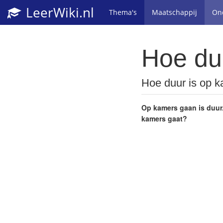
LeerWiki.nl
Thema's
Maatschappij
On
Hoe du
Hoe duur is op 
Op kamers gaan is duur. 
kamers gaat?