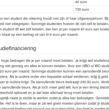
40 euro
735 euro
or een student die rekening houdt met zijn of haar uitgavenpatroon. Bij
ld niet inbegrepen. Sommige studenten hoeven dit niet zelf te betalen
n student dit wel zelf betalen, dan ben je per maand 40 euro aan boek
n totaal op een bedrag uit van 914 euro per maand.
udiefinanciering
e hoge bedragen die je per maand moet betalen. Je krijgt wel studiefina
lang niet genoeg om alles te kunnen betalen. Voor een HBO of WO stud
6,23 euro per maand. Sommige studenten kunnen een aanvullende beurs
ers. Als je ouders onder een bepaalde schaal verdienen, krijg jij geld 
 van je ouders krijgt. De aanvullende beurs bedraagt 240,92 euro. Ver
 aanvullende beurs. Als je toch meer geld wilt, kun je een lening afslu
ieschuld opbouwt en je dat later allemaal terug moet betalen.
gelijk naast je studie te werken zodat je alles kan bekostigen. Gemidd
ie. Het is te doen, maar je zal wel goed moeten plannen zodat je studi
en bepaald bedrag per maand van je ouders krijgt, dan hoef je minder 