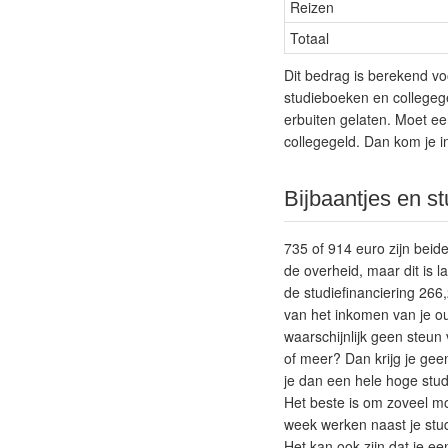
Reizen
Totaal
Dit bedrag is berekend vo
studieboeken en collegege
erbuiten gelaten. Moet ee
collegegeld. Dan kom je i
Bijbaantjes en st
735 of 914 euro zijn beid
de overheid, maar dit is 
de studiefinanciering 26
van het inkomen van je oud
waarschijnlijk geen steun
of meer? Dan krijg je geen
je dan een hele hoge stud
Het beste is om zoveel mo
week werken naast je stud
Het kan ook zijn dat je e