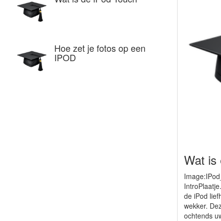
Hoe zet je fotos op een
IPOD
Wat is
Image:IPod
IntroPlaatje
de iPod lie
wekker. Dez
ochtends uw