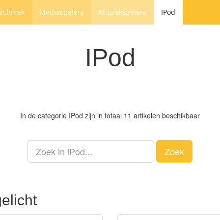
techniek
Mediaspelers
Muziekspelers
IPod
IPod
In de categorie
IPod
zijn in totaal 11 artikelen beschikbaar
Zoek
elicht