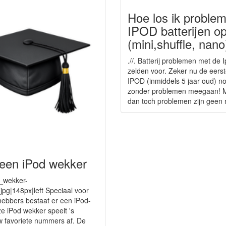
Hoe los ik proble
IPOD batterijen o
(mini,shuffle, nano
.//. Batterij problemen met de
zelden voor. Zeker nu de eerst
IPOD (inmiddels 5 jaar oud) n
zonder problemen meegaan! M
dan toch problemen zijn geen n
 een iPod wekker
_wekker-
.jpg|148px|left Speciaal voor
fhebbers bestaat er een iPod-
e iPod wekker speelt 's
 favoriete nummers af. De