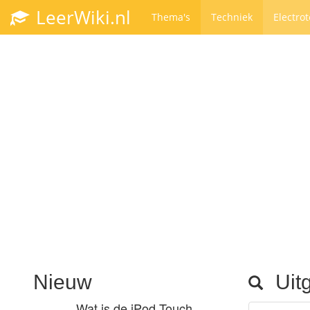
LeerWiki.nl
Thema's
Techniek
Electro
Nieuw
Uitg
Wat is de iPod Touch