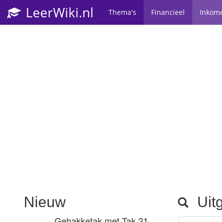
LeerWiki.nl
Thema's
Financieel
Inkom
Nieuw
Uitg
Gehakketak met Tak 21